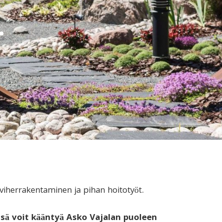
.
iherrakentaminen ja pihan hoitotyöt.
sä voit kääntyä Asko Vajalan puoleen