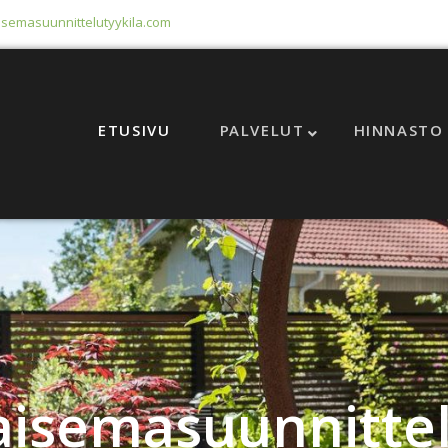
semasuunnittelutyykila.com
ETUSIVU
PALVELUT
HINNASTO
aisemasuunnitte