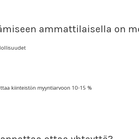
miseen ammattilaisella on mo
ollisuudet
uttaa kiinteistön myyntiarvoon 10-15 %