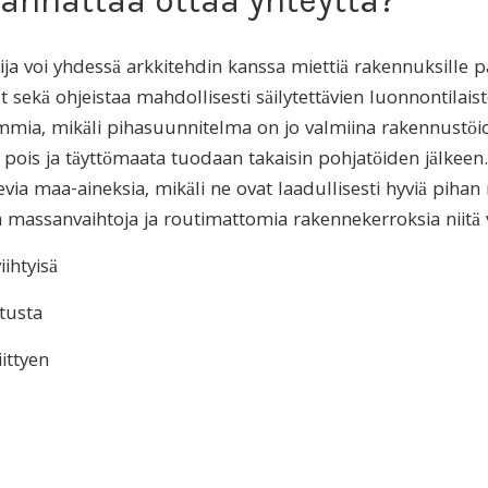
kannattaa ottaa yhteyttä?
ija voi yhdessä arkkitehdin kanssa miettiä rakennuksille p
uut sekä ohjeistaa mahdollisesti säilytettävien luonnontil
summia, mikäli pihasuunnitelma on jo valmiina rakennust
 pois ja täyttömaata tuodaan takaisin pohjatöiden jälkeen
ia maa-aineksia, mikäli ne ovat laadullisesti hyviä pihan
ssanvaihtoja ja routimattomia rakennekerroksia niitä vaa
iihtyisä
stusta
ittyen