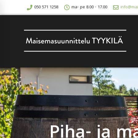
050 571 1258
ma- pe 8.00 - 17.00
info@mai
Piha- ja m