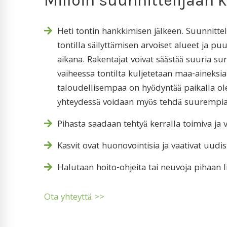
Milloin suunnittelijaan 
Heti tontin hankkimisen jälkeen. Suunnittel
tontilla säilyttämisen arvoiset alueet ja p
aikana. Rakentajat voivat säästää suuria 
vaiheessa tontilta kuljetetaan maa-aineksia
taloudellisempaa on hyödyntää paikalla olev
yhteydessä voidaan myös tehdä suurempia ma
Pihasta saadaan tehtyä kerralla toimiva ja v
Kasvit ovat huonovointisia ja vaativat uudi
Halutaan hoito-ohjeita tai neuvoja pihaan li
Ota yhteyttä >>