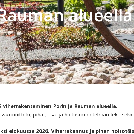
Rauman alueella
 viherrakentaminen Porin ja Rauman alueella.
unnittelu, piha-, osa- ja hoitosuunnitelman teko sekä v
si elokuussa 2026. Viherrakennus ja pihan hoitotöis