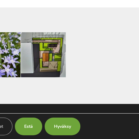
info@maisemasuunnittelutyykila.com
et
Estä
Hyväksy